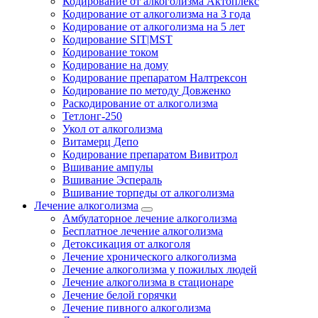
Кодирование от алкоголизма Актоплекс
Кодирование от алкоголизма на 3 года
Кодирование от алкоголизма на 5 лет
Кодирование SIT|MST
Кодирование током
Кодирование на дому
Кодирование препаратом Налтрексон
Кодирование по методу Довженко
Раскодирование от алкоголизма
Тетлонг-250
Укол от алкоголизма
Витамерц Депо
Кодирование препаратом Вивитрол
Вшивание ампулы
Вшивание Эспераль
Вшивание торпеды от алкоголизма
Лечение алкоголизма
Амбулаторное лечение алкоголизма
Бесплатное лечение алкоголизма
Детоксикация от алкоголя
Лечение хронического алкоголизма
Лечение алкоголизма у пожилых людей
Лечение алкоголизма в стационаре
Лечение белой горячки
Лечение пивного алкоголизма