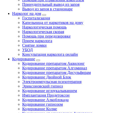
Принудительный вывод из запоя
Вывод из запоя в стационаре
Нарколог на дом
Госпитализация
Капельница от наркотиков на дому
Наркологическая помощь
Наркологическая скорая
Помощь при передозировке
Прием нарколога
Снятие ломки
УБОД
Консультация нарколога онлайн
Кодирование
Кодирование препаратом Аквилонг
Кодирование препаратом Алгоминал
Кодирование препаратом Дисульфирам
Кодирование Двойной Блок
Электроимпульсная психотерапия
Эриксоновский гипноз
Кодирование иглоукалыванием
Имплантация Продетоксон
Кодирование Алкоблокада
Кодирование гипнозом
Кодирование Колме