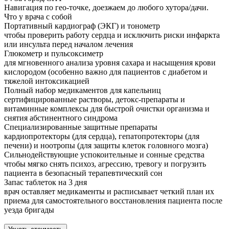
Навигация по гео-точке, доезжаем до любого хутора/дачи.
Что у врача с собой
Портативный кардиограф (ЭКГ) и тонометр
чтобы проверить работу сердца и исключить риски инфаркта
или инсульта перед началом лечения
Глюкометр и пульсоксиметр
для мгновенного анализа уровня сахара и насыщения крови
кислородом (особенно важно для пациентов с диабетом и
тяжелой интоксикацией
Полный набор медикаментов для капельниц
сертифицированные растворы, детокс-препараты и
витаминные комплексы для быстрой очистки организма и
снятия абстинентного синдрома
Специализированные защитные препараты
кардиопротекторы (для сердца), гепатопротекторы (для
печени) и ноотропы (для защиты клеток головного мозга)
Сильнодействующие успокоительные и сонные средства
чтобы мягко снять психоз, агрессию, тревогу и погрузить
пациента в безопасный терапевтический сон
Запас таблеток на 3 дня
врач оставляет медикаменты и расписывает четкий план их
приема для самостоятельного восстановления пациента после
уезда бригады